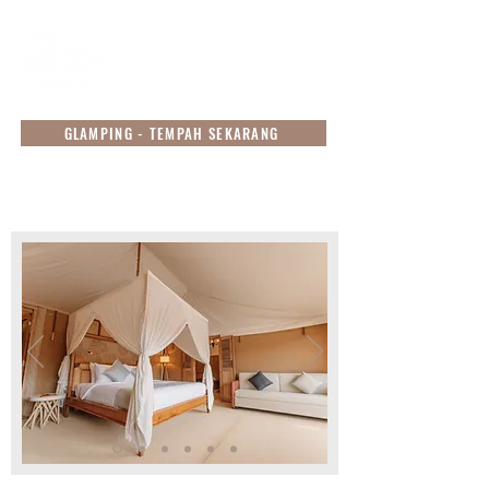
GLAMPING - TEMPAH SEKARANG
Vila Khemah: Khemah Family
Riverfront