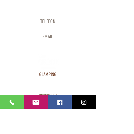
Jangkau ke Tempat Tinggal
TELEFON
(+673)
737 5825
EMAIL
abodebrunei@ecogreen.property
GLAMPING
TEMPAH SEKARANG
VIL Khemah
KESETIAAN
LINGKARAN ABODE
PENGALAMAN
PENGALAMAN MAKAN
TERUJA
PENGEMBARAAN UNIK