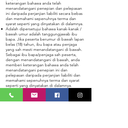
keterangan bahawa anda telah
menandatangani penepian dan pelepasan
ini daripada perjanjian liabiliti secara bebas
dan memahami sepenuhnya terma dan
syarat seperti yang dinyatakan di dalamnya.
Adalah dipersetujui bahawa kanak-kanak /
bawah umur adalah tanggungjawab ibu
bapa. Jika peserta berumur di bawah lapan
belas (18) tahun, ibu bapa atau penjaga
yang sah mesti menandatangani di bawah.
Sebagai ibu bapa/penjaga sah peserta,
dengan menandatangani di bawah, anda
memberi keterangan bahawa anda telah
menandatangani penepian ini dan
pelepasan daripada perjanjian liabiliti dan
memahami sepenuhnya terma dan syarat
seperti yang dinyatakan di dalamnya.
Jika mana-mana peruntukan perjanjian ini
didapati tidak boleh dikuatkuasakan atau
tidak sah, peruntukan itu hendaklah
diputuskan daripada perjanjian. Baki
perjanjian itu kemudiannya akan ditafsirkan
seolah-olah peruntukan yang tidak boleh
dikuatkuasakan tidak pernah terkandung di
sini.