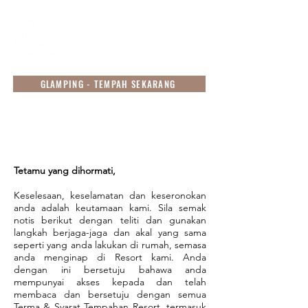
GLAMPING - TEMPAH SEKARANG
NOTIS KESELAMATAN,
PENGECUALIAN DAN
PELEPASAN
Tetamu yang dihormati,
Keselesaan, keselamatan dan keseronokan
anda adalah keutamaan kami. Sila semak
notis berikut dengan teliti dan gunakan
langkah berjaga-jaga dan akal yang sama
seperti yang anda lakukan di rumah, semasa
anda menginap di Resort kami. Anda
dengan ini bersetuju bahawa anda
mempunyai akses kepada dan telah
membaca dan bersetuju dengan semua
Terma & Syarat Tempahan Resort, termasuk