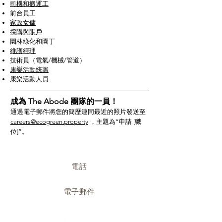
司機和搬運工
前台員工
家政女傭
採購與賬戶
園林綠化和園丁
維護經理
技術員（電氣/機械/管道）
康樂活動統籌
康樂活動人員
成為 The Abode 團隊的一員！
通過電子郵件將您的簡歷連同最近的照片發送至
careers@ecogreen.property
，主題為“申請 [職
位]”。
联系我们
電話
(+673) 737 5825
電子郵件
abodebrunei@ecogreen.property